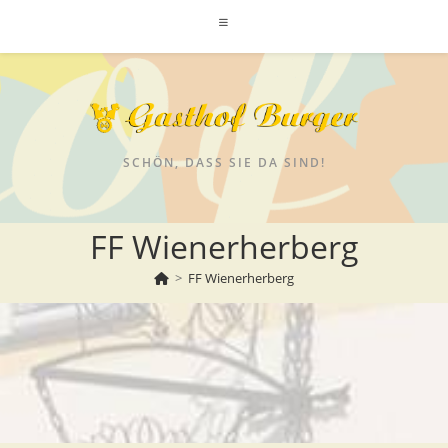
SCHÖN, DASS SIE DA SIND!
Zum
FF Wienerherberg
Inhalt
>
FF Wienerherberg
springen